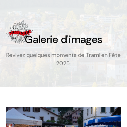
Galerie d'images
G
a
l
e
r
i
e
d
'
i
m
a
g
e
s
Revivez quelques moments de Traml'en Fête
2025.