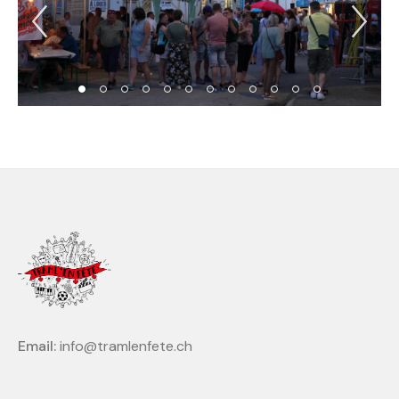
Previous Slide
Ne
Email:
info@tramlenfete.ch